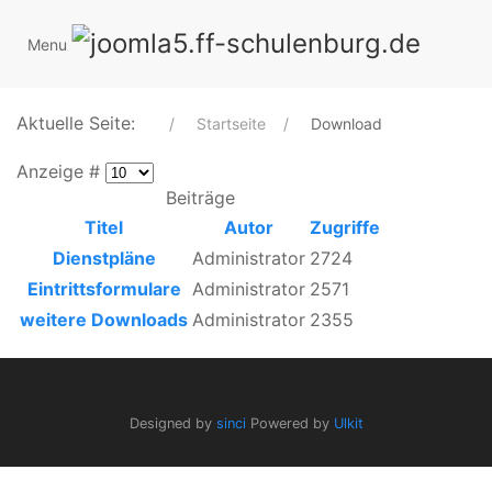
Menu
TECHNIK UND
R
DOWNLOAD
FÖRDERVEREIN
AUSRÜSTUNG
S
Aktuelle Seite:
Startseite
Download
Anzeige #
Beiträge
Titel
Autor
Zugriffe
Dienstpläne
Administrator
2724
Eintrittsformulare
Administrator
2571
weitere Downloads
Administrator
2355
Designed by
sinci
Powered by
Ulkit